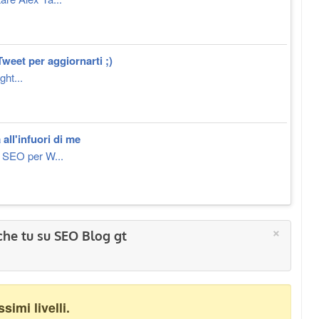
weet per aggiornarti ;)
ht...
all'infuori di me
a SEO per W...
×
che tu su SEO Blog gt
imi livelli.