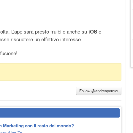
ta. L’app sarà presto fruibile anche su
e
iOS
esse riscuotere un effettivo interesse.
fusione!
Follow @andreapernici
rch Marketing con il resto del mondo?
are Alex Ta...