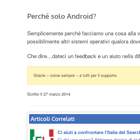
Perché solo Android?
Semplicemente perché facciamo una cosa alla vol
possibilmente altri sistemi operativi qualora dov
Che dire…dateci un feedback e un aiuto nella dif
Grazie – come sempre – a tutti per il supporto.
Scritto il
27 marzo 2014
Articoli Correlati
Ci aiuti a confrontare l'Italia del Sea
Ci dai una mano? Abbiamo deciso di aiut