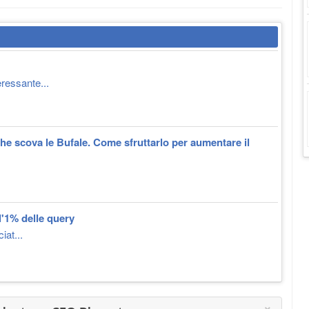
eressante...
he scova le Bufale. Come sfruttarlo per aumentare il
l'1% delle query
iat...
×