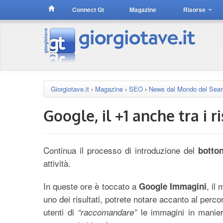
Connect Gt
Magazine
Risorse
Giorgiotave.it
›
Magazine
›
SEO
›
News dal Mondo del Sea
Google, il +1 anche tra i 
Continua il processo di introduzione del
botto
attività.
In queste ore è toccato a
, il
Google Immagini
uno dei risultati, potrete notare accanto al perco
utenti di
le immagini in manier
“raccomandare”