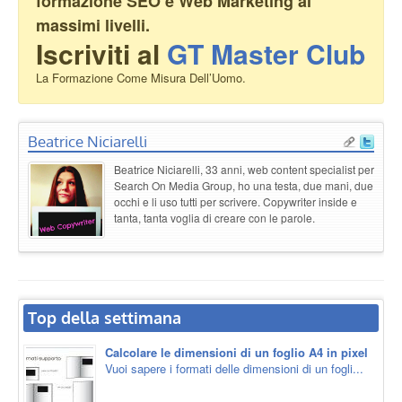
formazione SEO e Web Marketing ai
massimi livelli.
Iscriviti al
GT Master Club
La Formazione Come Misura Dell’Uomo.
Beatrice Niciarelli
Beatrice Niciarelli, 33 anni, web content specialist per
Search On Media Group, ho una testa, due mani, due
occhi e li uso tutti per scrivere. Copywriter inside e
tanta, tanta voglia di creare con le parole.
Top della settimana
Calcolare le dimensioni di un foglio A4 in pixel
Vuoi sapere i formati delle dimensioni di un fogli...