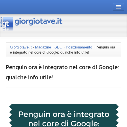
connect gt
magazine
risorse
Giorgiotave.it
›
Magazine
›
SEO
›
Posizionamento
›
Penguin ora
è integrato nel core di Google: qualche info utile!
Chi siamo
Penguin ora è integrato nel core di Google:
qualche info utile!