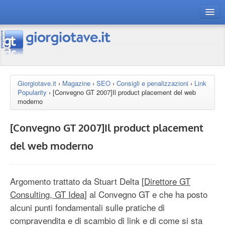
connect gt
magazine
risorse
Giorgiotave.it
›
Magazine
›
SEO
›
Consigli e penalizzazioni
›
Link
Popularity
›
[Convegno GT 2007]Il product placement del web
Chi siamo
moderno
[Convegno GT 2007]Il product placement
del web moderno
Argomento trattato da Stuart Delta [
Direttore GT
Consulting, GT Idea
] al Convegno GT e che ha posto
alcuni punti fondamentali sulle pratiche di
compravendita e di scambio di link e di come si sta