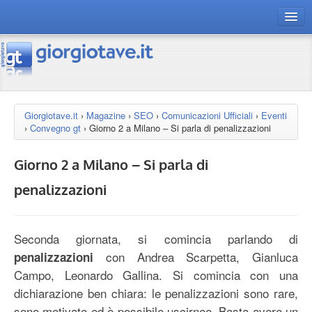
connect gt
magazine
risorse
Giorgiotave.it
›
Magazine
›
SEO
›
Comunicazioni Ufficiali
›
Eventi
›
Convegno gt
›
Giorno 2 a Milano – Si parla di penalizzazioni
Chi siamo
Giorno 2 a Milano – Si parla di
penalizzazioni
Seconda giornata, si comincia parlando di
con Andrea Scarpetta, Gianluca
penalizzazioni
Campo, Leonardo Gallina. Si comincia con una
dichiarazione ben chiara: le penalizzazioni sono rare,
sono motivate ed è possibile uscirnee. Basta avere un