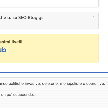
×
che tu su SEO Blog gt
imi livelli.
ub
ndo politiche invasive, deleterie, monopoliste e coercitive.
a un po’ eccedendo…