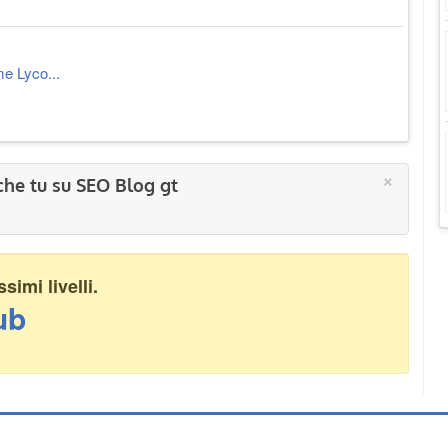
me Lyco...
×
che tu su SEO Blog gt
imi livelli.
ub