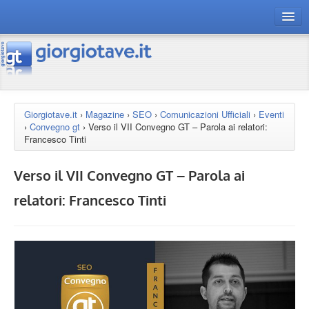
connect gt
magazine
risorse
Giorgiotave.it
›
Magazine
›
SEO
›
Comunicazioni Ufficiali
›
Eventi
›
Convegno gt
›
Verso il VII Convegno GT – Parola ai relatori:
Chi siamo
Francesco Tinti
Verso il VII Convegno GT – Parola ai
relatori: Francesco Tinti