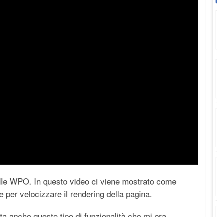
ulle WPO. In questo video ci viene mostrato come
re per velocizzare il rendering della pagina.
a anche questo tipo di funzionalità che mi era