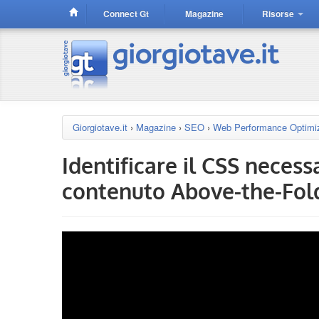
Connect Gt
Magazine
Risorse
Giorgiotave.it
›
Magazine
›
SEO
›
Web Performance Optimiz
Identificare il CSS necess
contenuto Above-the-Fol