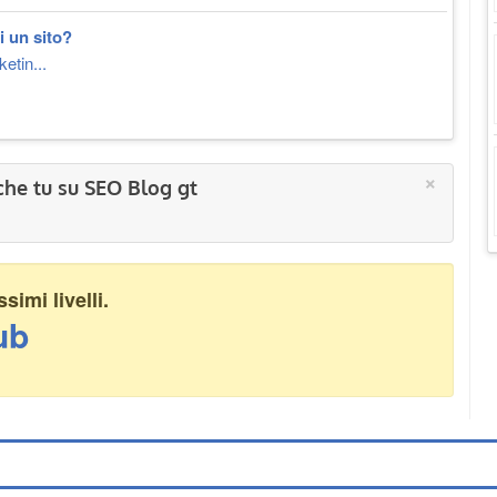
i un sito?
etin...
×
che tu su SEO Blog gt
imi livelli.
ub