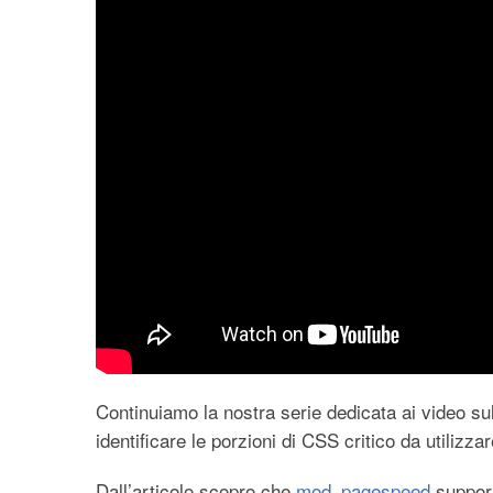
Continuiamo la nostra serie dedicata ai video s
identificare le porzioni di CSS critico da utilizza
Dall’articolo scopro che
mod_pagespeed
support