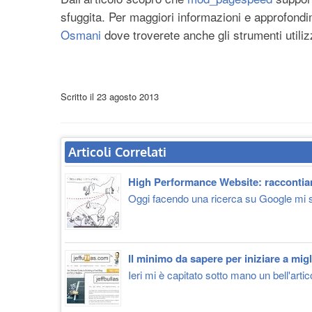
sfuggita. Per maggiori informazioni e approfond
Osmani
dove troverete anche gli strumenti utiliz
Scritto il
23 agosto 2013
Articoli Correlati
High Performance Website: raccontiam
Oggi facendo una ricerca su Google mi s
Il minimo da sapere per iniziare a migli
Ieri mi è capitato sotto mano un bell'artico