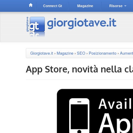
Connect Gt
Magazine
Risorse
Giorgiotave.it
›
Magazine
›
SEO
›
Posizionamento
›
Aument
App Store, novità nella cl