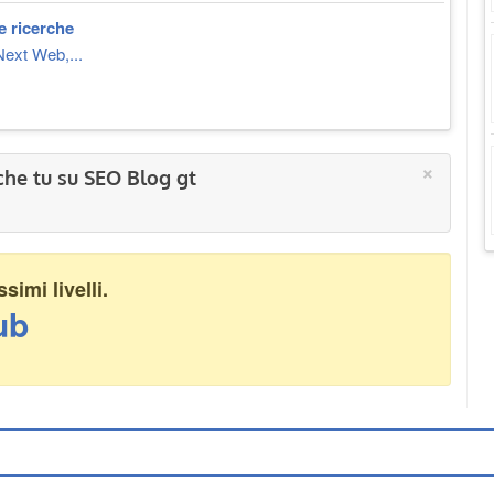
e ricerche
Next Web,...
×
che tu su SEO Blog gt
imi livelli.
ub