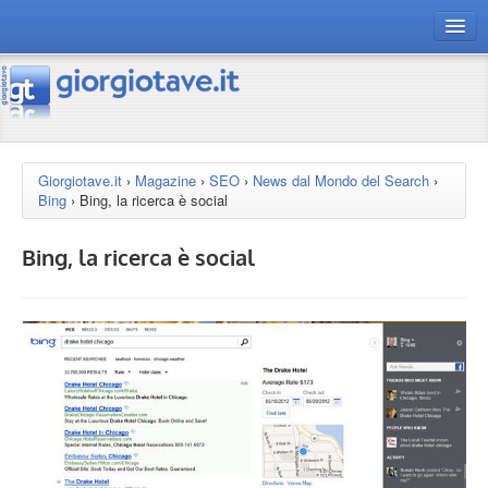
connect gt
magazine
risorse
Giorgiotave.it
›
Magazine
›
SEO
›
News dal Mondo del Search
›
Bing
›
Bing, la ricerca è social
Chi siamo
Bing, la ricerca è social