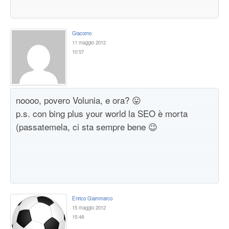
Giacomo
11 maggio 2012
10:57
noooo, povero Volunia, e ora? 😛
p.s. con bing plus your world la SEO è morta
(passatemela, ci sta sempre bene 😉
Enrico Giammarco
15 maggio 2012
15:48