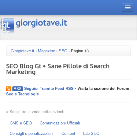
connect gt
magazine
risorse
Giorgiotave.it
›
Magazine
›
SEO
›
Pagina 13
Chi siamo
SEO Blog Gt • Sane Pillole di Search
Marketing
Seguici Tramite Feed RSS
- Visita la sezione del Forum:
Seo e Tecnologie
» Scegli tra le varie sottosezioni:
CMS e SEO
Comunicazioni Ufficiali
Consigli e penalizzazioni
Content
Lab SEO