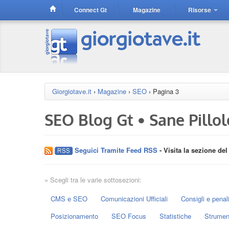
Connect Gt
Magazine
Risorse
Giorgiotave.it
›
Magazine
›
SEO
›
Pagina 3
SEO Blog Gt • Sane Pillo
Seguici Tramite Feed RSS
- Visita la sezione de
» Scegli tra le varie sottosezioni:
CMS e SEO
Comunicazioni Ufficiali
Consigli e penal
Posizionamento
SEO Focus
Statistiche
Strument