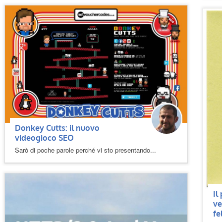
Donkey Cutts: il nuovo
videogioco SEO
Sarò di poche parole perché vi sto presentando...
Il
ve
fe