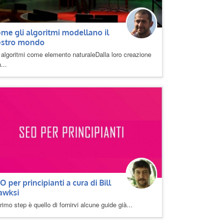
me gli algoritmi modellano il
ostro mondo
 algoritmi come elemento naturaleDalla loro creazione
a...
O per principianti a cura di Bill
awksi
primo step è quello di fornirvi alcune guide già...