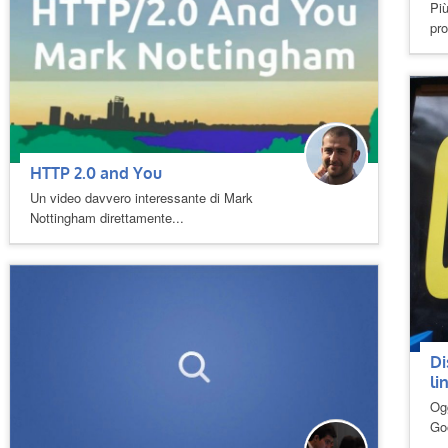
Più
pr
HTTP 2.0 and You
Un video davvero interessante di Mark
Nottingham direttamente...
Di
li
Ogg
Goo