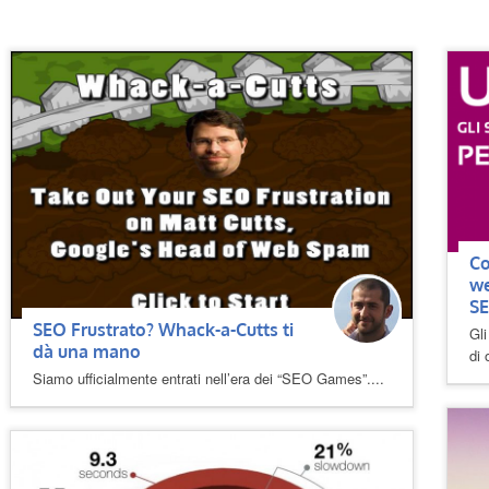
Co
we
S
SEO Frustrato? Whack-a-Cutts ti
Gli
dà una mano
di 
Siamo ufficialmente entrati nell’era dei “SEO Games”....