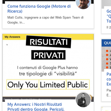
Come funziona Google (Motore di
Ricerca)
Go
“Q
Matt Cutts, ingegnere a capo del Web Spam Team di
To
Google, in...
Il 
Pa
co
Ex
Pa
È..
My Answers: i Nostri Risultati
Privati dentro Google. Pericoli,