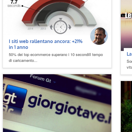
I siti web rallentano ancora: +21%
in 1 anno
La
50% dei top ecommerce superano i 10 secondiIl tempo
di caricamento...
So
vit