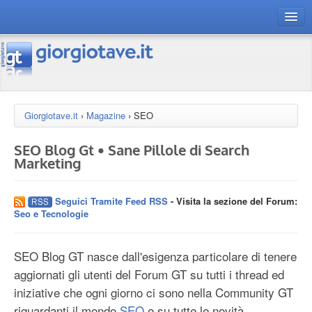
connect gt
magazine
risorse
Giorgiotave.it
›
Magazine
›
SEO
Chi siamo
SEO Blog Gt • Sane Pillole di Search
Marketing
Seguici Tramite Feed RSS
- Visita la sezione del Forum:
Seo e Tecnologie
SEO Blog GT nasce dall'esigenza particolare di tenere
aggiornati gli utenti del Forum GT su tutti i thread ed
iniziative che ogni giorno ci sono nella Community GT
riguardanti il mondo
SEO
e su tutte le novità,