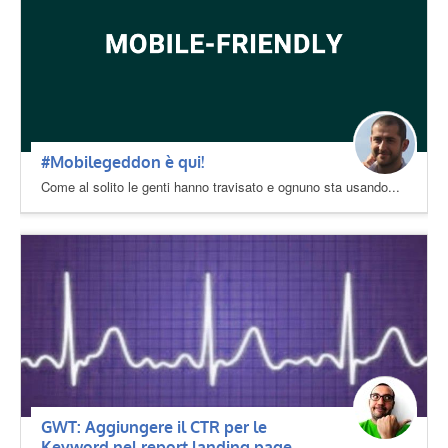
#Mobilegeddon è qui!
Come al solito le genti hanno travisato e ognuno sta usando...
GWT: Aggiungere il CTR per le
Keyword nel report landing page