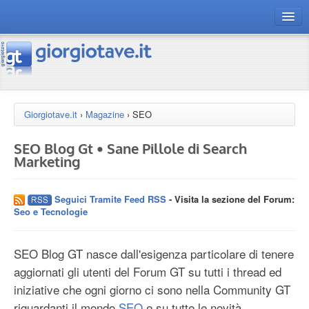
connect gt
magazine
risorse
Giorgiotave.it
›
Magazine
›
SEO
Chi siamo
SEO Blog Gt • Sane Pillole di Search
Marketing
Seguici Tramite Feed RSS
- Visita la sezione del Forum:
Seo e Tecnologie
SEO Blog GT nasce dall'esigenza particolare di tenere
aggiornati gli utenti del Forum GT su tutti i thread ed
iniziative che ogni giorno ci sono nella Community GT
riguardanti il mondo
SEO
e su tutte le novità,