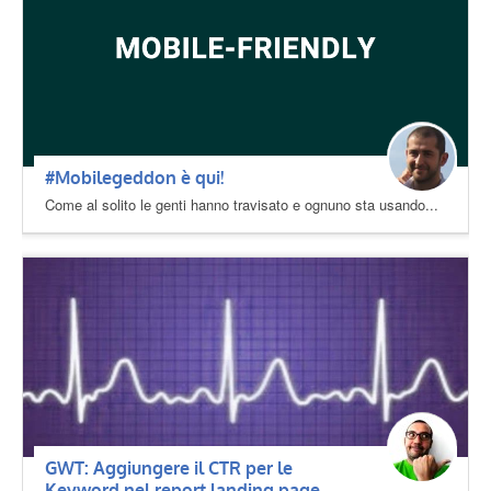
#Mobilegeddon è qui!
Come al solito le genti hanno travisato e ognuno sta usando...
GWT: Aggiungere il CTR per le
Keyword nel report landing page