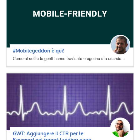
#Mobilegeddon è qui!
Come al solito le genti hanno travisato e ognuno sta usando...
GWT: Aggiungere il CTR per le
Keyword nel report landing page