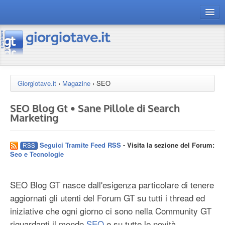
connect gt
magazine
risorse
Giorgiotave.it
›
Magazine
›
SEO
Chi siamo
SEO Blog Gt • Sane Pillole di Search
Marketing
Seguici Tramite Feed RSS
- Visita la sezione del Forum:
Seo e Tecnologie
SEO Blog GT nasce dall'esigenza particolare di tenere
aggiornati gli utenti del Forum GT su tutti i thread ed
iniziative che ogni giorno ci sono nella Community GT
riguardanti il mondo
SEO
e su tutte le novità,